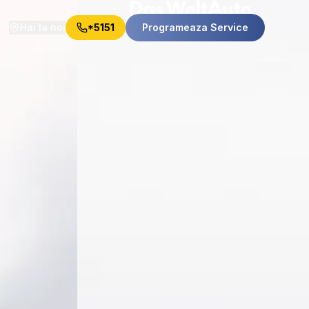
Hai la noi
*5151
Programeaza Service