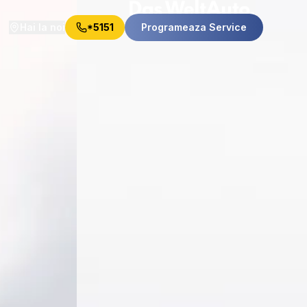
Hai la noi
*5151
Programeaza Service